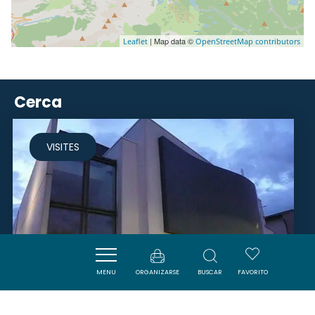
| Map data ©
Leaflet
OpenStreetMap contributors
Cerca
VISITES
MENU
ORGANIZARSE
BUSCAR
FAVORITO