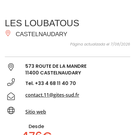
VER Y
IMPRESCINDIBLES
INSPIRACIONES
AGE
LES LOUBATOUS
HACER
CASTELNAUDARY
Página actualizada el 7/08/2026
573 ROUTE DE LA MANDRE
11400 CASTELNAUDARY
Tel. +33 4 68 11 40 70
contact.11@gites-sud.fr
Sitio web
Desde