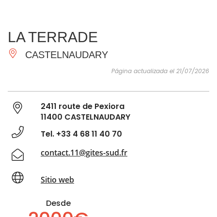
VER Y
IMPRESCINDIBLES
INSPIRACIONES
AGE
LA TERRADE
HACER
CASTELNAUDARY
Página actualizada el 21/07/2026
2411 route de Pexiora
11400 CASTELNAUDARY
Tel. +33 4 68 11 40 70
contact.11@gites-sud.fr
Sitio web
Desde