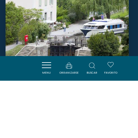
MENU
ORGANIZARSE
BUSCAR
FAVORITO
LE BOAT CASTELNAUDARY -
MIDI
CASTELNAUDARY