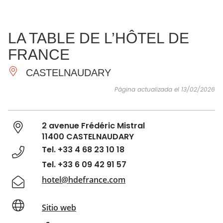
VER Y
IMPRESCINDIBLES
INSPIRACIONES
AGE
LA TABLE DE L’HÔTEL DE
HACER
FRANCE
CASTELNAUDARY
Página actualizada el 13/02/2026
2 avenue Frédéric Mistral
11400 CASTELNAUDARY
Tel. +33 4 68 23 10 18
Tel. +33 6 09 42 91 57
hotel@hdefrance.com
Sitio web