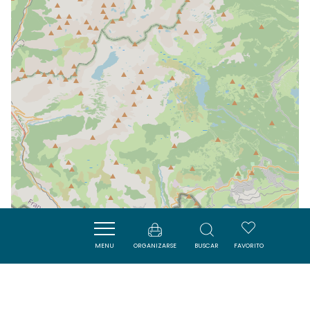
MENU
ORGANIZARSE
BUSCAR
FAVORITO