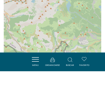
MENU
ORGANIZARSE
BUSCAR
FAVORITO
| Map data ©
Leaflet
OpenStreetMap contributors
Cerca