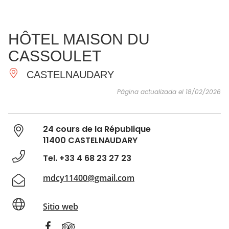
VER Y
IMPRESCINDIBLES
INSPIRACIONES
AGE
HÔTEL MAISON DU
HACER
CASSOULET
CASTELNAUDARY
Página actualizada el 18/02/2026
24 cours de la République
11400 CASTELNAUDARY
Tel. +33 4 68 23 27 23
mdcy11400@gmail.com
Sitio web