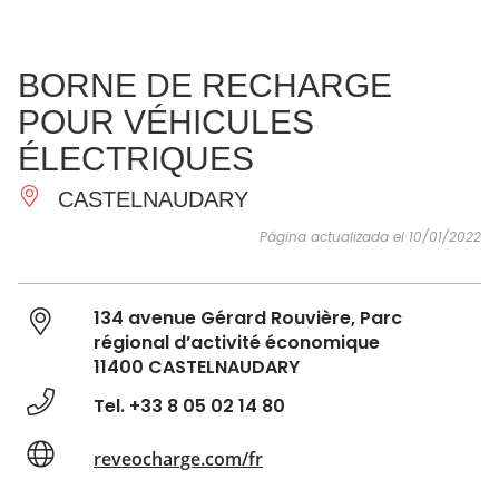
VER Y
IMPRESCINDIBLES
INSPIRACIONES
AGE
BORNE DE RECHARGE
HACER
POUR VÉHICULES
ÉLECTRIQUES
CASTELNAUDARY
Página actualizada el 10/01/2022
134 avenue Gérard Rouvière, Parc
régional d’activité économique
11400 CASTELNAUDARY
Tel. +33 8 05 02 14 80
reveocharge.com/fr