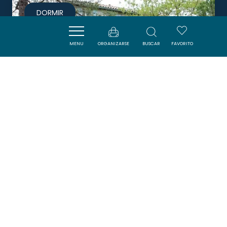
DORMIR
MENU
ORGANIZARSE
BUSCAR
FAVORITO
LE CLOS D'ANDRÉ
CASTELNAUDARY