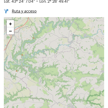
Lat. 43° 24′ 7.04″ – Lon. 2° 28′ 49.41″
Ruta y acceso
+
−