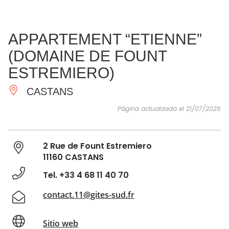
VER Y
IMPRESCINDIBLES
INSPIRACIONES
AGE
APPARTEMENT “ETIENNE”
HACER
(DOMAINE DE FOUNT
ESTREMIERO)
CASTANS
Página actualizada el 21/07/2026
2 Rue de Fount Estremiero
11160 CASTANS
Tel. +33 4 68 11 40 70
contact.11@gites-sud.fr
Sitio web