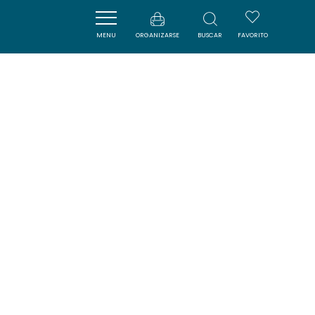
MENU
ORGANIZARSE
BUSCAR
FAVORITO
LAC BIROTOS
PRADELLES-CABARDES
SAVOURER