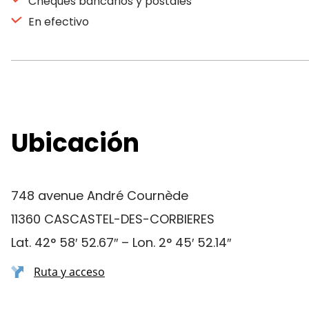
Cheques bancarios y postales
En efectivo
Ubicación
748 avenue André Cournède
11360 CASCASTEL-DES-CORBIERES
Lat. 42° 58′ 52.67″ – Lon. 2° 45′ 52.14″
Ruta y acceso