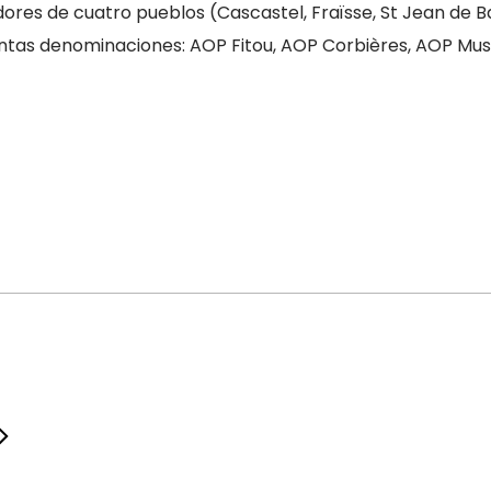
dores de cuatro pueblos (Cascastel, Fraïsse, St Jean de 
intas denominaciones: AOP Fitou, AOP Corbières, AOP Musca
Del 1 septiembre 2026 al 24 diciembre 2026
Lunes
09:30 – 12:30
14:00 – 17:30