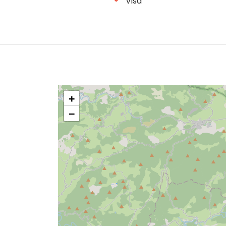
Visa
+
−