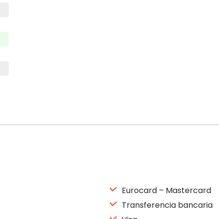
Martès
09:30 – 12:30
14:00 – 17:30
Miercolès
09:30 – 12:30
14:00 – 17:30
Jueves
09:30 – 12:30
14:00 – 17:30
Viernès
09:30 – 12:30
14:00 – 17:30
Sabado
fermé
Domingo
fermé
Eurocard – Mastercard
Transferencia bancaria