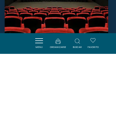
CINÉMA
MENU
ORGANIZARSE
BUSCAR
FAVORITO
DURBAN-CORBIERES
SAVOURER