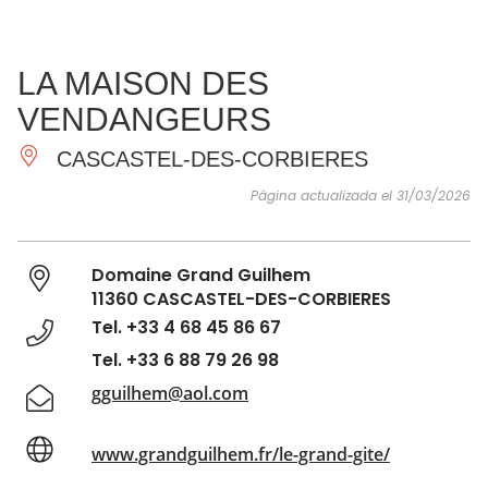
VER Y
IMPRESCINDIBLES
INSPIRACIONES
AGE
LA MAISON DES
HACER
VENDANGEURS
CASCASTEL-DES-CORBIERES
Página actualizada el 31/03/2026
Domaine Grand Guilhem
11360 CASCASTEL-DES-CORBIERES
Tel. +33 4 68 45 86 67
Tel. +33 6 88 79 26 98
gguilhem@aol.com
www.grandguilhem.fr/le-grand-gite/