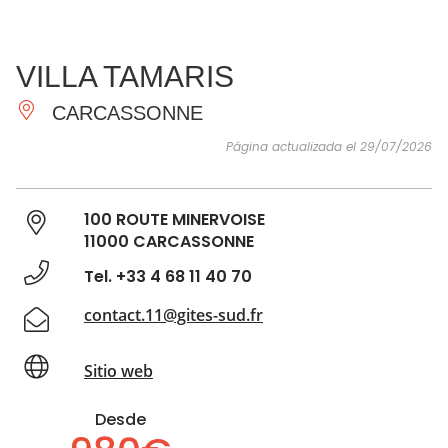
VER Y
IMPRESCINDIBLES
INSPIRACIONES
AGE
VILLA TAMARIS
HACER
CARCASSONNE
Página actualizada el 29/07/2026
100 ROUTE MINERVOISE
11000 CARCASSONNE
Tel. +33 4 68 11 40 70
contact.11@gites-sud.fr
Sitio web
Desde