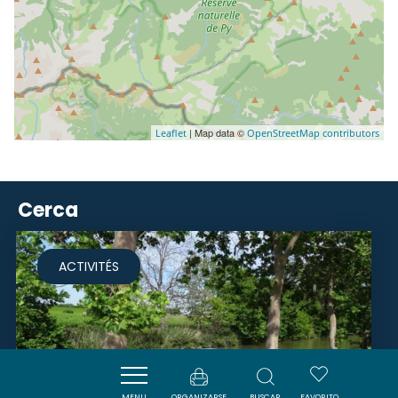
| Map data ©
Leaflet
OpenStreetMap contributors
Cerca
ACTIVITÉS
MENU
ORGANIZARSE
BUSCAR
FAVORITO