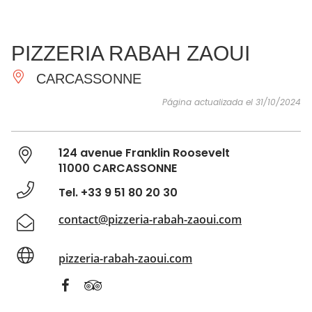
VER Y
IMPRESCINDIBLES
INSPIRACIONES
AGE
PIZZERIA RABAH ZAOUI
HACER
CARCASSONNE
Página actualizada el 31/10/2024
124 avenue Franklin Roosevelt
11000 CARCASSONNE
Tel. +33 9 51 80 20 30
contact@pizzeria-rabah-zaoui.com
pizzeria-rabah-zaoui.com