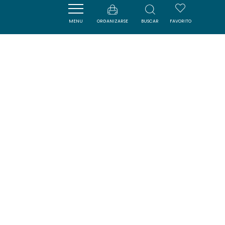
MENU
ORGANIZARSE
BUSCAR
FAVORITO
CARCASSONNE
SAVOURER