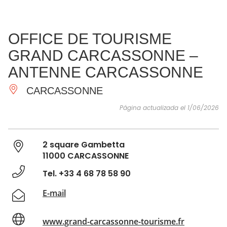
VER Y
IMPRESCINDIBLES
INSPIRACIONES
AGE
OFFICE DE TOURISME
HACER
GRAND CARCASSONNE –
ANTENNE CARCASSONNE
CARCASSONNE
Página actualizada el 1/06/2026
2 square Gambetta
11000 CARCASSONNE
Tel. +33 4 68 78 58 90
E-mail
www.grand-carcassonne-tourisme.fr