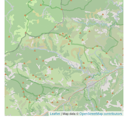
| Map data ©
Leaflet
OpenStreetMap contributors