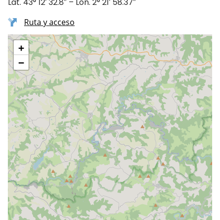
Lat. 43° 12′ 32.8″ – Lon. 2° 21′ 58.37″
Ruta y acceso
+
−