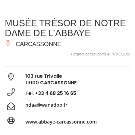
VER Y
IMPRESCINDIBLES
INSPIRACIONES
AGE
MUSÉE TRÉSOR DE NOTRE
HACER
DAME DE L’ABBAYE
CARCASSONNE
Página actualizada el 11/05/2021
103 rue Trivalle
11000 CARCASSONNE
Tel. +33 4 68 25 16 65
ndaa@wanadoo.fr
www.abbaye-carcassonne.com