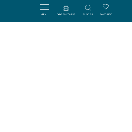
MENU
ORGANIZARSE
BUSCAR
FAVORITO
LE SAINT JEAN
CARCASSONNE
DORMIR