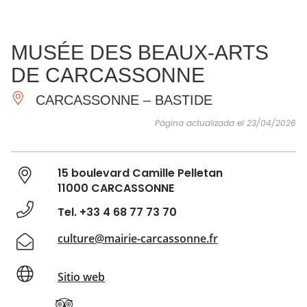
VER Y
IMPRESCINDIBLES
INSPIRACIONES
AGE
MUSÉE DES BEAUX-ARTS
HACER
DE CARCASSONNE
CARCASSONNE – BASTIDE
Página actualizada el 23/04/2026
15 boulevard Camille Pelletan
11000 CARCASSONNE
Tel. +33 4 68 77 73 70
culture@mairie-carcassonne.fr
Sitio web