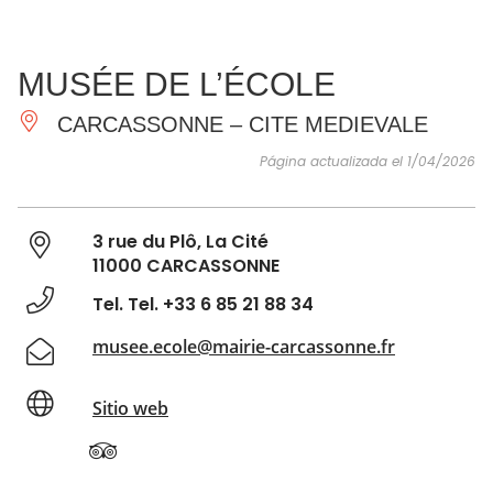
VER Y
IMPRESCINDIBLES
INSPIRACIONES
AGE
MUSÉE DE L’ÉCOLE
HACER
CARCASSONNE – CITE MEDIEVALE
Página actualizada el 1/04/2026
3 rue du Plô, La Cité
11000 CARCASSONNE
Tel. Tel. +33 6 85 21 88 34
musee.ecole@mairie-carcassonne.fr
Sitio web