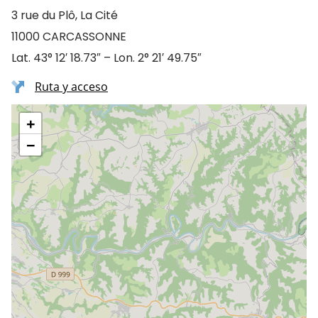
3 rue du Plô, La Cité
11000 CARCASSONNE
Lat. 43° 12′ 18.73″ – Lon. 2° 21′ 49.75″
Ruta y acceso
+
−