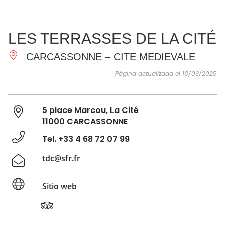
VER Y
IMPRESCINDIBLES
INSPIRACIONES
AGE
LES TERRASSES DE LA CITÉ
HACER
CARCASSONNE – CITE MEDIEVALE
Página actualizada el 18/03/2025
5 place Marcou, La Cité
11000 CARCASSONNE
Tel. +33 4 68 72 07 99
tdc@sfr.fr
Sitio web