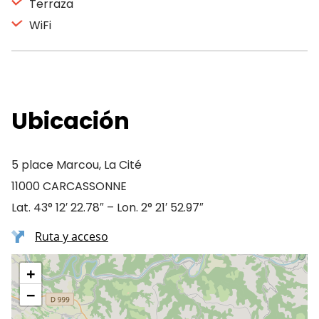
Terraza
WiFi
Ubicación
5 place Marcou, La Cité
11000 CARCASSONNE
Lat. 43° 12′ 22.78″ – Lon. 2° 21′ 52.97″
Ruta y acceso
+
−