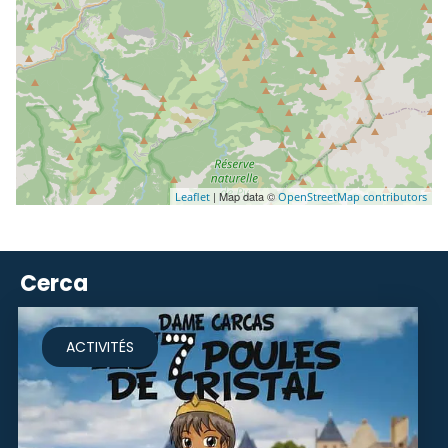
| Map data ©
Leaflet
OpenStreetMap contributors
Cerca
ACTIVITÉS