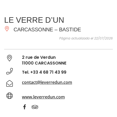
VER Y
IMPRESCINDIBLES
INSPIRACIONES
AGE
LE VERRE D’UN
HACER
CARCASSONNE – BASTIDE
Página actualizada el 22/07/2026
2 rue de Verdun
11000 CARCASSONNE
Tel. +33 4 68 71 43 99
contact@leverredun.com
www.leverredun.com