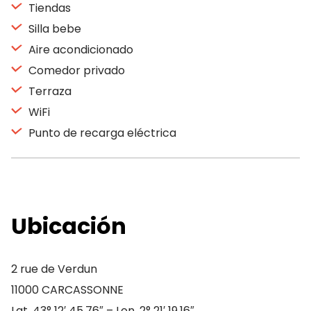
Tiendas
Silla bebe
Aire acondicionado
Comedor privado
Terraza
WiFi
Punto de recarga eléctrica
Ubicación
2 rue de Verdun
11000 CARCASSONNE
Lat. 43° 12′ 45.76″ – Lon. 2° 21′ 19.16″