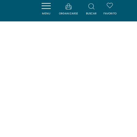
MENU
ORGANIZARSE
BUSCAR
FAVORITO
CENTRE DE CONGRÉS - LE
DOME
CARCASSONNE
SAVOURER