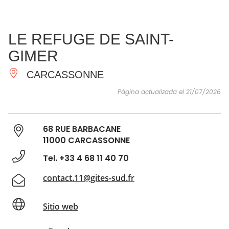
VER Y
IMPRESCINDIBLES
INSPIRACIONES
AGE
LE REFUGE DE SAINT-
HACER
GIMER
CARCASSONNE
Página actualizada el 21/07/2026
68 RUE BARBACANE
11000 CARCASSONNE
Tel. +33 4 68 11 40 70
contact.11@gites-sud.fr
Sitio web