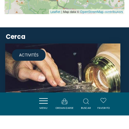
| Map data ©
Leaflet
OpenStreetMap contributors
Cerca
ACTIVITÉS
MENU
ORGANIZARSE
BUSCAR
FAVORITO