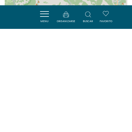
| Map data ©
Leaflet
OpenStreetMap contributors
MENU
ORGANIZARSE
BUSCAR
FAVORITO
Cerca
VISITES