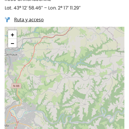
Lat. 43° 12′ 58.46″ – Lon. 2° 17′ 11.29″
Ruta y acceso
+
−