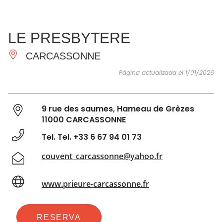
VER Y
IMPRESCINDIBLES
INSPIRACIONES
AGE
LE PRESBYTERE
HACER
CARCASSONNE
Página actualizada el 1/01/2026
9 rue des saumes, Hameau de Grèzes
11000 CARCASSONNE
Tel. Tel. +33 6 67 94 01 73
couvent_carcassonne@yahoo.fr
www.prieure-carcassonne.fr
RESERVA