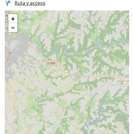
Ruta y acceso
+
−