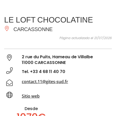
VER Y
IMPRESCINDIBLES
INSPIRACIONES
AGE
LE LOFT CHOCOLATINE
HACER
CARCASSONNE
Página actualizada el 21/07/2026
2 rue du Puits, Hameau de Villalbe
11000 CARCASSONNE
Tel. +33 4 68 11 40 70
contact.11@gites-sud.fr
Sitio web
Desde