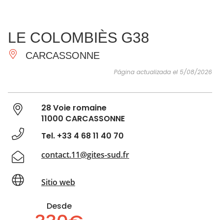
VER Y
IMPRESCINDIBLES
INSPIRACIONES
AGE
LE COLOMBIÈS G38
HACER
CARCASSONNE
Página actualizada el 5/08/2026
28 Voie romaine
11000 CARCASSONNE
Tel. +33 4 68 11 40 70
contact.11@gites-sud.fr
Sitio web
Desde