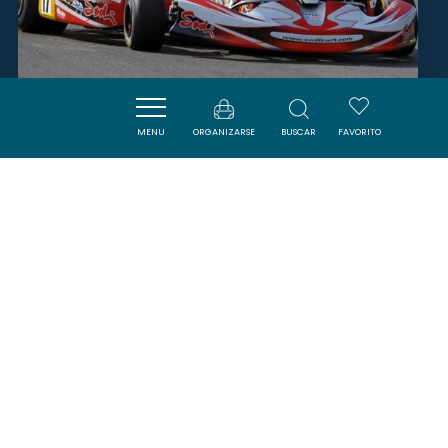
WIN KART
MENU
ORGANIZARSE
BUSCAR
FAVORITO
CARCASSONNE
SAVOURER