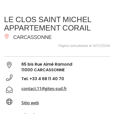
VER Y
IMPRESCINDIBLES
INSPIRACIONES
AGE
LE CLOS SAINT MICHEL
HACER
APPARTEMENT CORAIL
CARCASSONNE
Página actualizada el 31/07/2026
65 bis Rue Aimé Ramond
11000 CARCASSONNE
Tel. +33 4 68 11 40 70
contact.11@gites-sud.fr
Sitio web