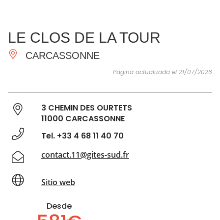
VER Y
IMPRESCINDIBLES
INSPIRACIONES
AGE
LE CLOS DE LA TOUR
HACER
CARCASSONNE
Página actualizada el 21/07/2026
3 CHEMIN DES OURTETS
11000 CARCASSONNE
Tel. +33 4 68 11 40 70
contact.11@gites-sud.fr
Sitio web
Desde