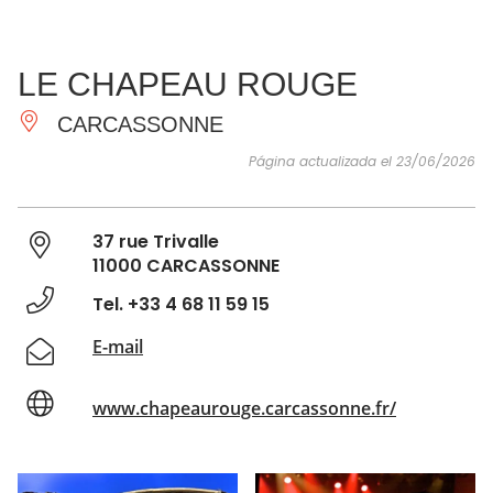
VER Y
IMPRESCINDIBLES
INSPIRACIONES
AGE
LE CHAPEAU ROUGE
HACER
CARCASSONNE
Página actualizada el 23/06/2026
37 rue Trivalle
11000 CARCASSONNE
Tel. +33 4 68 11 59 15
E-mail
www.chapeaurouge.carcassonne.fr/