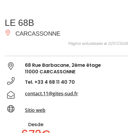
VER Y
IMPRESCINDIBLES
INSPIRACIONES
AGE
LE 68B
HACER
CARCASSONNE
Página actualizada el 21/07/2026
68 Rue Barbacane, 2ème étage
11000 CARCASSONNE
Tel. +33 4 68 11 40 70
contact.11@gites-sud.fr
Sitio web
Desde