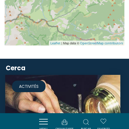
| Map data ©
Leaflet
OpenStreetMap contributors
Cerca
ACTIVITÉS
MENU
ORGANIZARSE
BUSCAR
FAVORITO