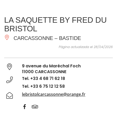
VER Y
IMPRESCINDIBLES
INSPIRACIONES
AGE
LA SAQUETTE BY FRED DU
HACER
BRISTOL
CARCASSONNE – BASTIDE
Página actualizada el 28/04/2026
9 avenue du Maréchal Foch
11000 CARCASSONNE
Tel. +33 4 68 71 62 18
Tel. +33 6 75 12 12 58
lebristolcarcassonne@orange.fr