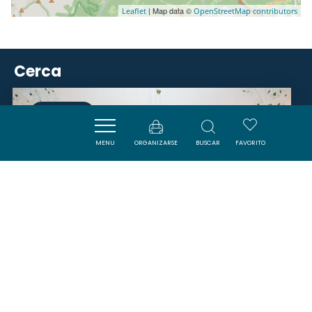
| Map data ©
Leaflet
OpenStreetMap contributors
Cerca
VISITES
MENU
ORGANIZARSE
BUSCAR
FAVORITO