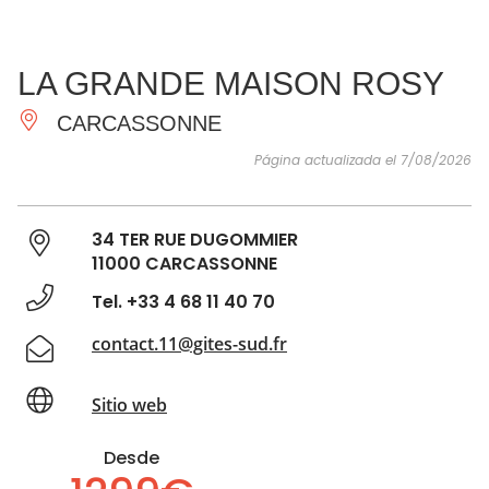
VER Y
IMPRESCINDIBLES
INSPIRACIONES
AGE
LA GRANDE MAISON ROSY
HACER
CARCASSONNE
Página actualizada el 7/08/2026
34 TER RUE DUGOMMIER
11000 CARCASSONNE
Tel. +33 4 68 11 40 70
contact.11@gites-sud.fr
Sitio web
Desde