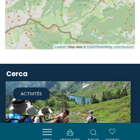
| Map data ©
Leaflet
OpenStreetMap contributors
Cerca
ACTIVITÉS
MENU
ORGANIZARSE
BUSCAR
FAVORITO