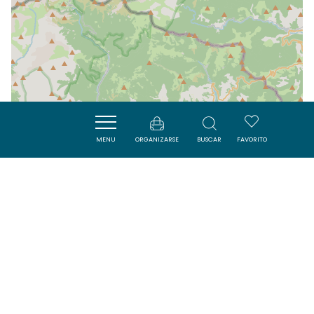
MENU
ORGANIZARSE
BUSCAR
FAVORITO
| Map data ©
Leaflet
OpenStreetMap contributors
Cerca
VISITES