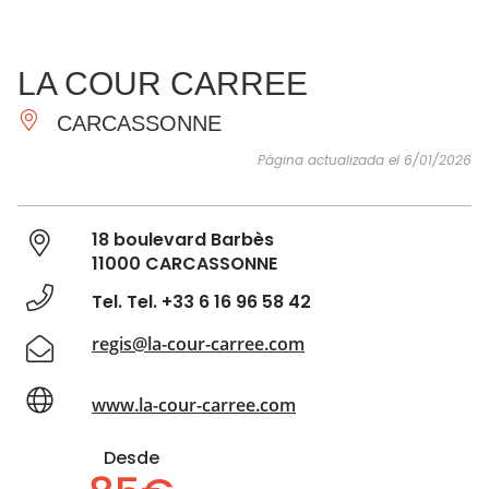
VER Y
IMPRESCINDIBLES
INSPIRACIONES
AGE
LA COUR CARREE
HACER
CARCASSONNE
Página actualizada el 6/01/2026
18 boulevard Barbès
11000 CARCASSONNE
Tel. Tel. +33 6 16 96 58 42
regis@la-cour-carree.com
www.la-cour-carree.com
Desde