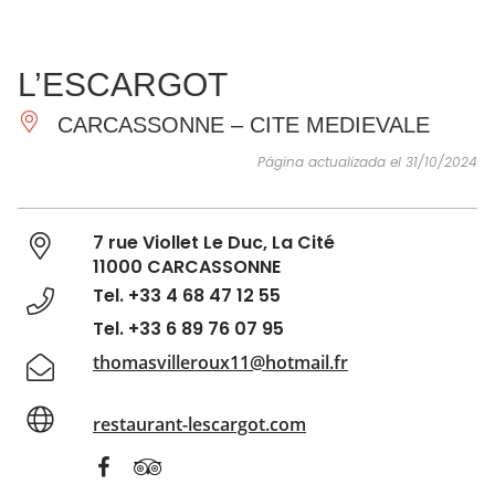
VER Y
IMPRESCINDIBLES
INSPIRACIONES
AGE
L’ESCARGOT
HACER
CARCASSONNE – CITE MEDIEVALE
Página actualizada el 31/10/2024
7 rue Viollet Le Duc, La Cité
11000 CARCASSONNE
Tel. +33 4 68 47 12 55
Tel. +33 6 89 76 07 95
thomasvilleroux11@hotmail.fr
restaurant-lescargot.com