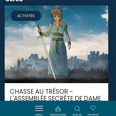
ACTIVITÉS
CHASSE AU TRÉSOR -
L'ASSEMBLÉE SECRÈTE DE DAME
CARCAS
MENU
ORGANIZARSE
BUSCAR
FAVORITO