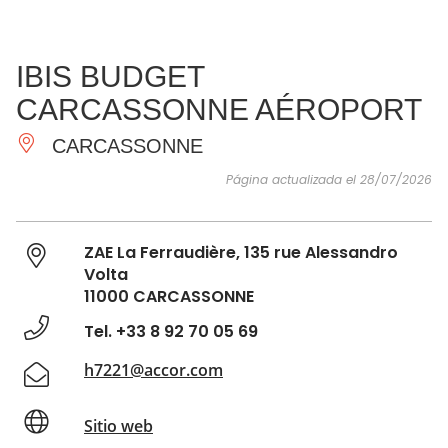
VER Y
IMPRESCINDIBLES
INSPIRACIONES
AGE
IBIS BUDGET
HACER
CARCASSONNE AÉROPORT
CARCASSONNE
Página actualizada el 28/07/2026
ZAE La Ferraudière, 135 rue Alessandro
Volta
11000 CARCASSONNE
Tel. +33 8 92 70 05 69
h7221@accor.com
Sitio web