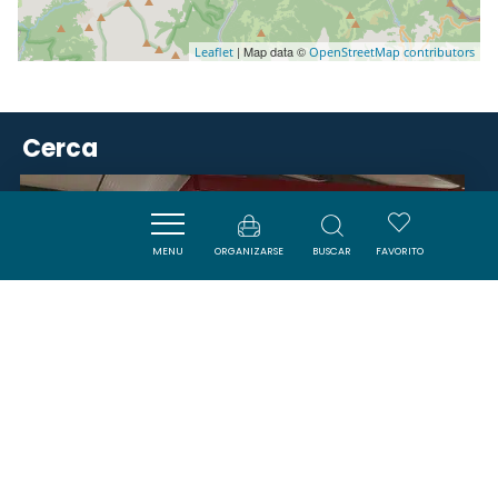
| Map data ©
Leaflet
OpenStreetMap contributors
Cerca
VISITES
MENU
ORGANIZARSE
BUSCAR
FAVORITO