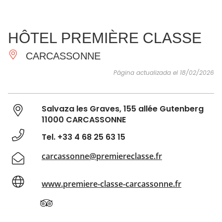
VER Y
IMPRESCINDIBLES
INSPIRACIONES
AGE
HÔTEL PREMIÈRE CLASSE
HACER
CARCASSONNE
Página actualizada el 18/02/2026
Salvaza les Graves, 155 allée Gutenberg
11000 CARCASSONNE
Tel. +33 4 68 25 63 15
carcassonne@premiereclasse.fr
www.premiere-classe-carcassonne.fr