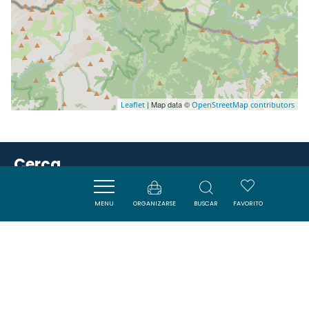
| Map data ©
Leaflet
OpenStreetMap contributors
Cerca
MENU
ORGANIZARSE
BUSCAR
FAVORITO
VISITES