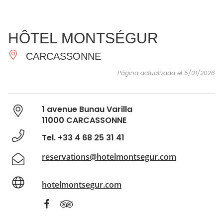
VER Y
IMPRESCINDIBLES
INSPIRACIONES
AGE
HÔTEL MONTSÉGUR
HACER
CARCASSONNE
Página actualizada el 5/01/2026
1 avenue Bunau Varilla
11000 CARCASSONNE
Tel. +33 4 68 25 31 41
reservations@hotelmontsegur.com
hotelmontsegur.com