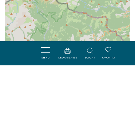
MENU
ORGANIZARSE
BUSCAR
FAVORITO
| Map data ©
Leaflet
OpenStreetMap contributors
Cerca
ACTIVITÉS