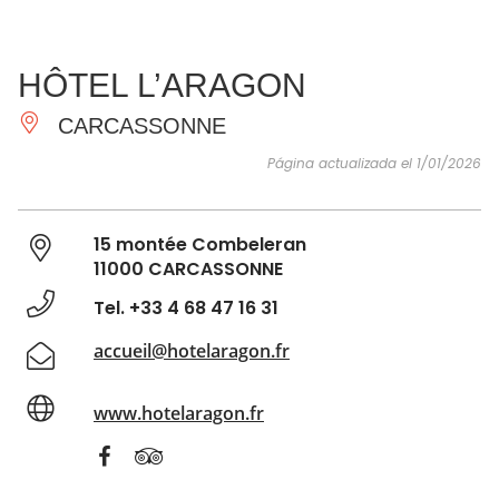
VER Y
IMPRESCINDIBLES
INSPIRACIONES
AGE
HÔTEL L’ARAGON
HACER
CARCASSONNE
Página actualizada el 1/01/2026
15 montée Combeleran
11000 CARCASSONNE
Tel. +33 4 68 47 16 31
accueil@hotelaragon.fr
www.hotelaragon.fr