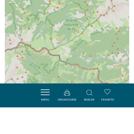
MENU
ORGANIZARSE
BUSCAR
FAVORITO
| Map data ©
Leaflet
OpenStreetMap contributors