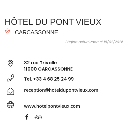
VER Y
IMPRESCINDIBLES
INSPIRACIONES
AGE
HÔTEL DU PONT VIEUX
HACER
CARCASSONNE
Página actualizada el 18/02/2026
32 rue Trivalle
11000 CARCASSONNE
Tel. +33 4 68 25 24 99
reception@hoteldupontvieux.com
www.hotelpontvieux.com