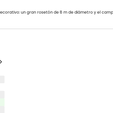
decorativo: un gran rosetón de 8 m de diámetro y el cam
Del 1 octubre 2026 al 31 diciembre 2026
Lunes
fermé
Martès
10:00 – 12:00
15:00 – 17:00
Miercolès
10:00 – 12:00
15:00 – 17:00
Jueves
10:00 – 12:00
15:00 – 17:00
Viernès
10:00 – 12:00
15:00 – 17:00
Sabado
10:00 – 12:00
15:00 – 17:00