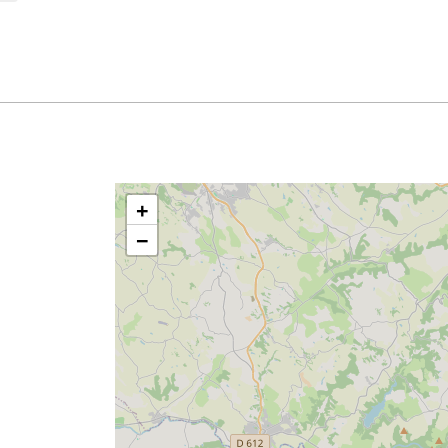
Domingo
10:00 – 12:00
+
−