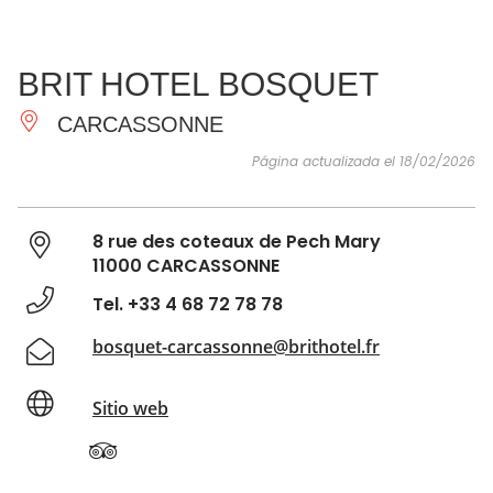
VER Y
IMPRESCINDIBLES
INSPIRACIONES
AGE
BRIT HOTEL BOSQUET
HACER
CARCASSONNE
Página actualizada el 18/02/2026
8 rue des coteaux de Pech Mary
11000 CARCASSONNE
Tel. +33 4 68 72 78 78
bosquet-carcassonne@brithotel.fr
Sitio web