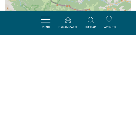
MENU
ORGANIZARSE
BUSCAR
FAVORITO
| Map data ©
Leaflet
OpenStreetMap contributors
Cerca