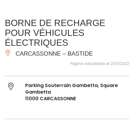
VER Y
IMPRESCINDIBLES
INSPIRACIONES
AGE
BORNE DE RECHARGE
HACER
POUR VÉHICULES
ÉLECTRIQUES
CARCASSONNE – BASTIDE
Página actualizada el 2/03/2022
Parking Souterrain Gambetta, Square
Gambetta
11000 CARCASSONNE