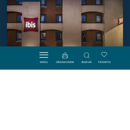
MENU
ORGANIZARSE
BUSCAR
FAVORITO
HÔTEL IBIS CARCASSONNE
CENTRE LA CITÉ
CARCASSONNE