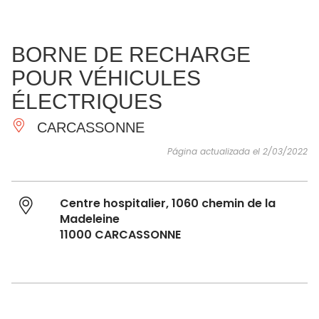
VER Y
IMPRESCINDIBLES
INSPIRACIONES
AGE
BORNE DE RECHARGE
HACER
POUR VÉHICULES
ÉLECTRIQUES
CARCASSONNE
Página actualizada el 2/03/2022
Centre hospitalier, 1060 chemin de la
Madeleine
11000 CARCASSONNE