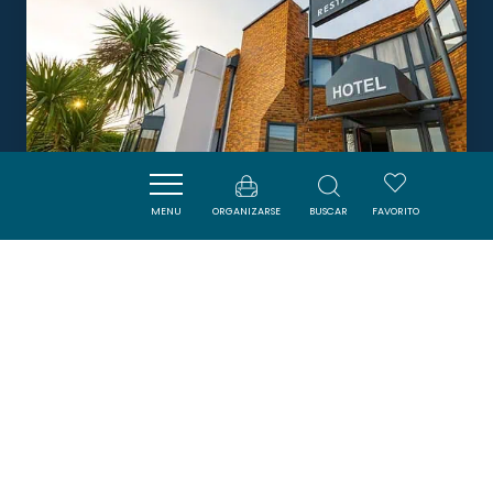
MENU
ORGANIZARSE
BUSCAR
FAVORITO
HÔTEL L'ÉTOILE AÉROPORT - A61
CARCASSONNE