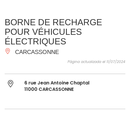
VER Y
IMPRESCINDIBLES
INSPIRACIONES
AGE
BORNE DE RECHARGE
HACER
POUR VÉHICULES
ÉLECTRIQUES
CARCASSONNE
Página actualizada el 11/07/2024
6 rue Jean Antoine Chaptal
11000 CARCASSONNE