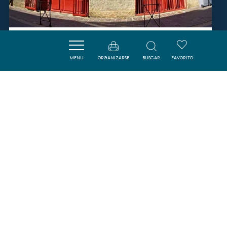
LE CHAPEAU ROUGE
MENU
ORGANIZARSE
BUSCAR
FAVORITO
CARCASSONNE
SAVOURER