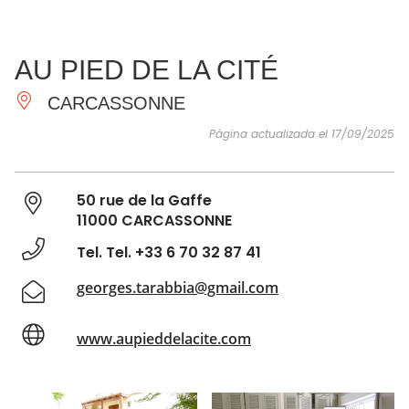
VER Y
IMPRESCINDIBLES
INSPIRACIONES
AGE
AU PIED DE LA CITÉ
HACER
CARCASSONNE
Página actualizada el 17/09/2025
50 rue de la Gaffe
11000 CARCASSONNE
Tel. Tel. +33 6 70 32 87 41
georges.tarabbia@gmail.com
www.aupieddelacite.com