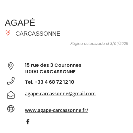
VER Y
IMPRESCINDIBLES
INSPIRACIONES
AGE
AGAPÉ
HACER
CARCASSONNE
Página actualizada el 3/01/2025
15 rue des 3 Couronnes
11000 CARCASSONNE
Tel. +33 4 68 72 12 10
agape.carcassonne@gmail.com
www.agape-carcassonne.fr/