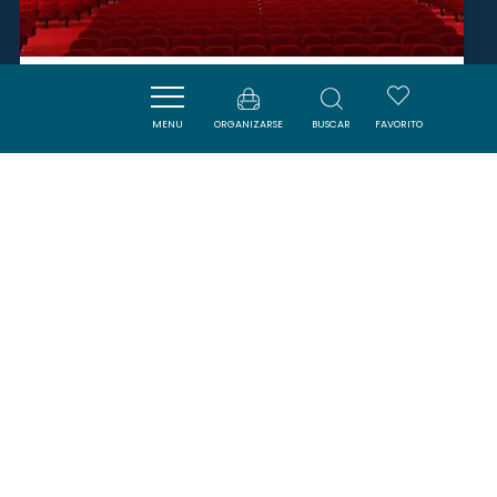
THÉÂTRE JEAN ALARY
MENU
ORGANIZARSE
BUSCAR
FAVORITO
CARCASSONNE
SAVOURER