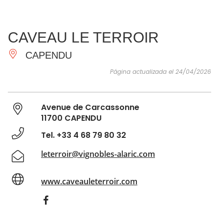
VER Y
IMPRESCINDIBLES
INSPIRACIONES
AGE
CAVEAU LE TERROIR
HACER
CAPENDU
Página actualizada el 24/04/2026
Avenue de Carcassonne
11700 CAPENDU
Tel. +33 4 68 79 80 32
leterroir@vignobles-alaric.com
www.caveauleterroir.com