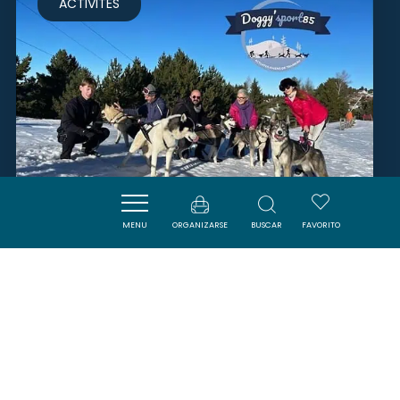
ACTIVITÉS
MENU
ORGANIZARSE
BUSCAR
FAVORITO
DOGGYSPORT 85
CAMURAC