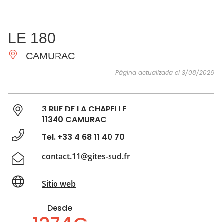
VER Y
IMPRESCINDIBLES
INSPIRACIONES
AGE
LE 180
HACER
CAMURAC
Página actualizada el 3/08/2026
3 RUE DE LA CHAPELLE
11340 CAMURAC
Tel. +33 4 68 11 40 70
contact.11@gites-sud.fr
Sitio web
Desde