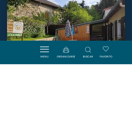
MENU
ORGANIZARSE
BUSCAR
FAVORITO
GÎTE D'ÉTAPE LA MARMITE
CAMURAC