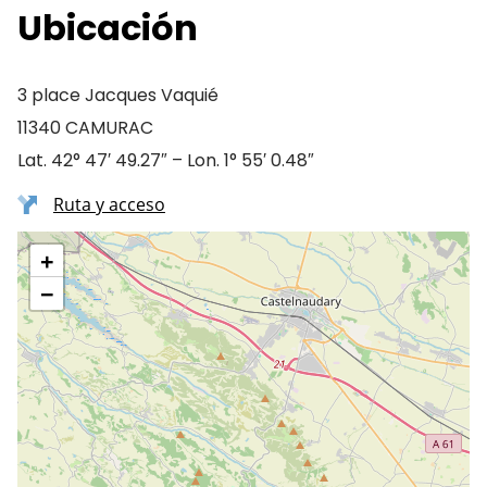
Ubicación
3 place Jacques Vaquié
11340 CAMURAC
Lat. 42° 47′ 49.27″ – Lon. 1° 55′ 0.48″
Ruta y acceso
+
−