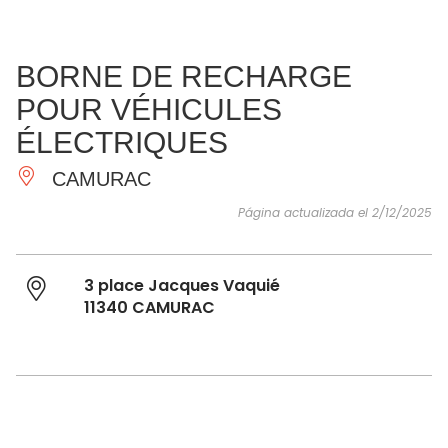
VER Y
IMPRESCINDIBLES
INSPIRACIONES
AGE
BORNE DE RECHARGE
HACER
POUR VÉHICULES
ÉLECTRIQUES
CAMURAC
Página actualizada el 2/12/2025
3 place Jacques Vaquié
11340 CAMURAC