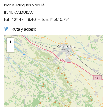
Place Jacques Vaquié
11340 CAMURAC
Lat. 42° 47′ 49.46″ – Lon. 1° 55′ 0.79″
Ruta y acceso
+
−