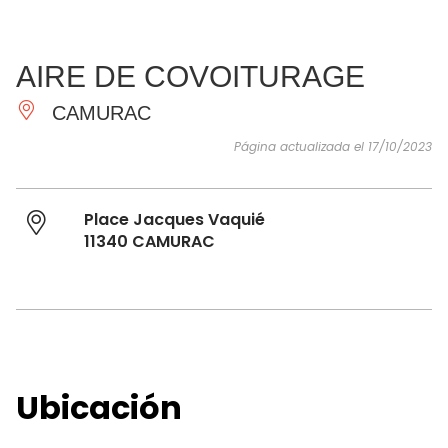
VER Y
IMPRESCINDIBLES
INSPIRACIONES
AGE
AIRE DE COVOITURAGE
HACER
CAMURAC
Página actualizada el 17/10/2023
Place Jacques Vaquié
11340 CAMURAC
Ubicación