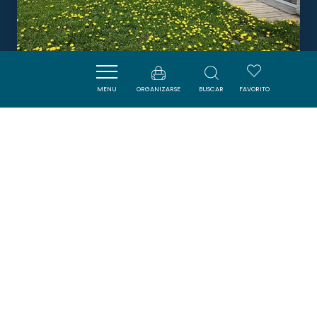
MENU
ORGANIZARSE
BUSCAR
FAVORITO
LE 180
CAMURAC
Boletín
Suscríbase al boletín de ADT de l’Aude para
recibir nuestras sugerencias de vacaciones,