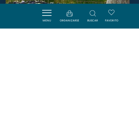
MENU
ORGANIZARSE
BUSCAR
FAVORITO
VÉLO & COMPAGNIE
LAGRASSE
SAVOURER