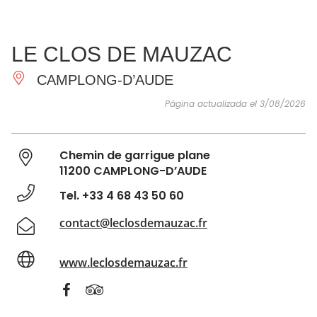
VER Y
IMPRESCINDIBLES
INSPIRACIONES
AGE
LE CLOS DE MAUZAC
HACER
CAMPLONG-D’AUDE
Página actualizada el 3/08/2026
Chemin de garrigue plane
11200 CAMPLONG-D’AUDE
Tel. +33 4 68 43 50 60
contact@leclosdemauzac.fr
www.leclosdemauzac.fr