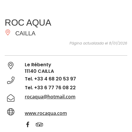
VER Y
IMPRESCINDIBLES
INSPIRACIONES
AGE
ROC AQUA
HACER
CAILLA
Página actualizada el 8/01/2026
Le Rébenty
11140 CAILLA
Tel. +33 4 68 20 53 97
Tel. +33 6 77 76 08 22
rocaqua@hotmail.com
www.rocaqua.com