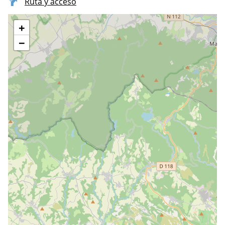
Ruta y acceso
+
−