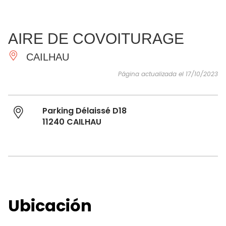
VER Y
IMPRESCINDIBLES
INSPIRACIONES
AGE
AIRE DE COVOITURAGE
HACER
CAILHAU
Página actualizada el 17/10/2023
Parking Délaissé D18
11240 CAILHAU
Ubicación