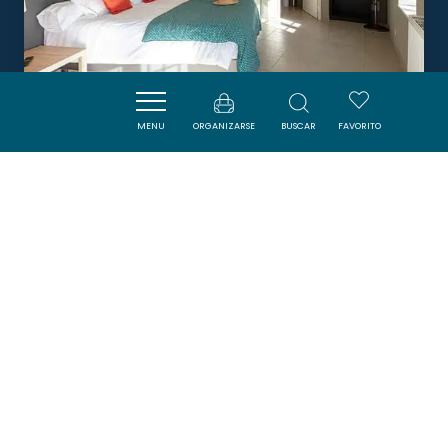
MENU
ORGANIZARSE
BUSCAR
FAVORITO
LE GRENIER OCCITAN -
PYRÉNÉES
GRAMAZIE
Boletín
Suscríbase al boletín de ADT de l’Aude para
recibir nuestras sugerencias de vacaciones,