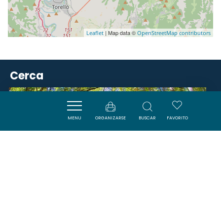
| Map data ©
Leaflet
OpenStreetMap contributors
Cerca
ACTIVITÉS
MENU
ORGANIZARSE
BUSCAR
FAVORITO