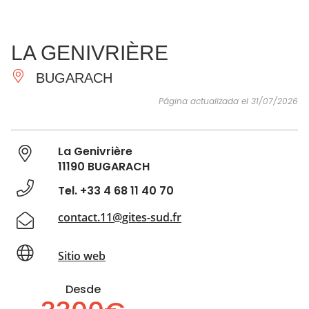
VER Y
IMPRESCINDIBLES
INSPIRACIONES
AGE
LA GENIVRIÈRE
HACER
BUGARACH
Página actualizada el 31/07/2026
La Genivrière
11190 BUGARACH
Tel. +33 4 68 11 40 70
contact.11@gites-sud.fr
Sitio web
Desde