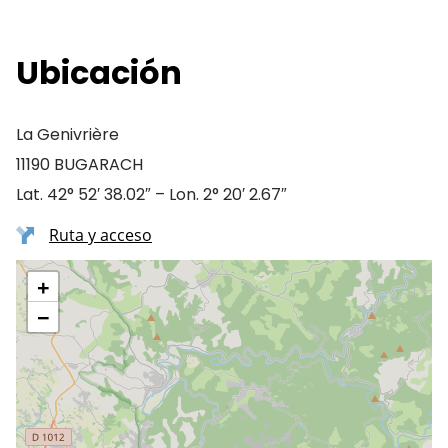
Ubicación
La Genivrière
11190 BUGARACH
Lat. 42° 52′ 38.02″ – Lon. 2° 20′ 2.67″
Ruta y acceso
+
−