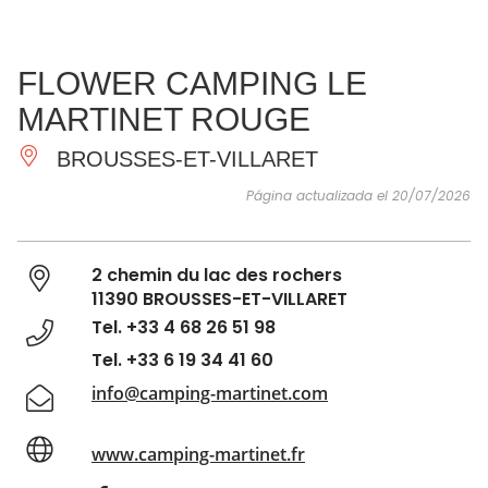
VER Y
IMPRESCINDIBLES
INSPIRACIONES
AGE
FLOWER CAMPING LE
HACER
MARTINET ROUGE
BROUSSES-ET-VILLARET
Página actualizada el 20/07/2026
2 chemin du lac des rochers
11390 BROUSSES-ET-VILLARET
Tel. +33 4 68 26 51 98
Tel. +33 6 19 34 41 60
info@camping-martinet.com
www.camping-martinet.fr