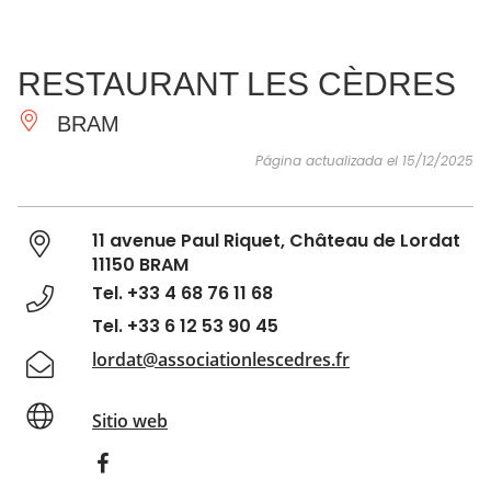
VER Y
IMPRESCINDIBLES
INSPIRACIONES
AGE
RESTAURANT LES CÈDRES
HACER
BRAM
Página actualizada el 15/12/2025
11 avenue Paul Riquet, Château de Lordat
11150 BRAM
Tel. +33 4 68 76 11 68
Tel. +33 6 12 53 90 45
lordat@associationlescedres.fr
Sitio web